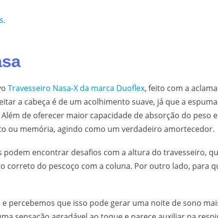
s.
asa
vo
Travesseiro Nasa-X da marca Duoflex
, feito com a aclam
eitar a cabeça é de um acolhimento suave, já que a espuma
Além de oferecer maior capacidade de absorção do peso e 
ento ou memória, agindo como um verdadeiro amortecedor.
 podem encontrar desafios com a altura do travesseiro, qu
 correto do pescoço com a coluna. Por outro lado, para q
 percebemos que isso pode gerar uma noite de sono mais t
 uma sensação agradável ao toque e parece auxiliar na respi