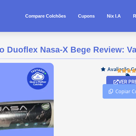
Compare Colchões
Cupons
Nix I.A
R
ro Duoflex Nasa-X Bege Review: Va
Avaliação Ge
VER PR
Copiar 