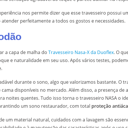
periência nos permite dizer que esse travesseiro possui um
 atender perfeitamente a todos os gostos e necessidades.
godão
ar a capa de malha do
Travesseiro Nasa-X da Duoflex
. O qu
oque e naturalidade em seu uso. Após vários testes, pode
e.
dável durante o sono, algo que valorizamos bastante. O tr
s de cama disponíveis no mercado. Além disso, a presença 
ara noites quentes. Tudo isso torna o travesseiro NASA o id
garantindo um sono restaurador, com total
proteção antiáca
 de um material natural, cuidados com a lavagem são essen
bilidade e à manutenção das características após o uso c