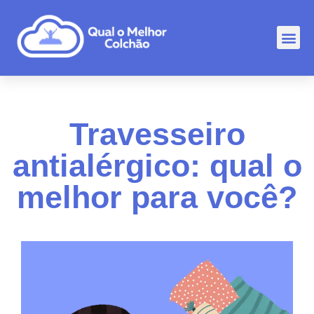
Comp
Rankin
Outr
Travesseiro
antialérgico: qual o
melhor para você?