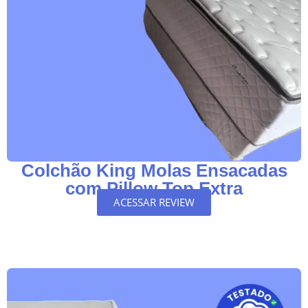
Colchão King Molas Ensacadas
com Pillow Top Extra
ACESSAR REVIEW