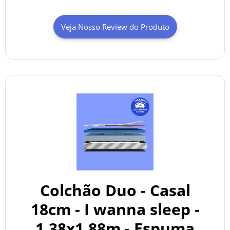
Veja Nosso Review do Produto
Colchão Duo - Casal
18cm - I wanna sleep -
1,38x1,88m - Espuma