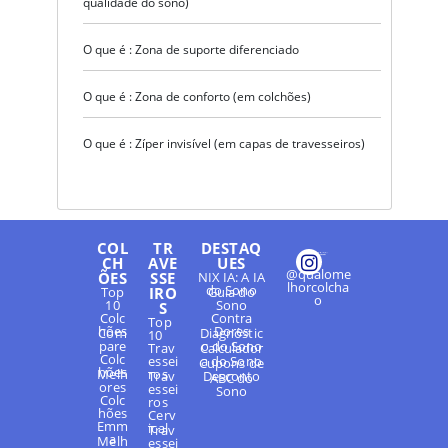
qualidade do sono)
O que é : Zona de suporte diferenciado
O que é : Zona de conforto (em colchões)
O que é : Zíper invisível (em capas de travesseiros)
COL
TR
DESTAQ
CH
AVE
UES
@qualome
ÕES
SSE
NIX IA: A IA
lhorcolcha
do Sono
Top
IRO
Guia do
o
10
Sono
S
Colc
Contra
Top
hões
Dores
Com
Diagnóstic
10
pare
o do Sono
Trav
Calculador
Colc
essei
a do Sono
Cupons de
hões
Melh
ros
Trav
Desconto
ABC do
ores
essei
Sono
Colc
ros
hões
Cerv
Emm
ical
Trav
a
Melh
essei