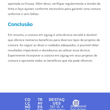
apertada ou frouxa. Além disso, verifique regularmente a tensão da
linha e faça ajustes conforme necessário para garantir uma costura
uniforme e sem falhas.
Conclusão
Em resumo, a costura em zigzag é uma técnica versátil e durável
que oferece inúmeros benefícios para diversos tipos de projetos de
costura. Ao seguir as dicas e cuidados adequados, é possível obter
resultados impecáveis e duradouros ao utilizar essa técnica.
Experimente incorporar a costura em zigzag em seus projetos de
costura e aproveite todos os benefícios que ela pode oferecer.
CO
TR
DESTAQ
LC
AV
UES
@qualomel
HÕ
ES
NIX IA: A
horcolchao
IA do Sono