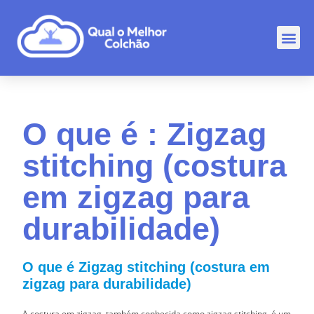
Comp
Rankin
Outr
O que é : Zigzag
stitching (costura
em zigzag para
durabilidade)
O que é Zigzag stitching (costura em
zigzag para durabilidade)
A costura em zigzag, também conhecida como zigzag stitching, é um