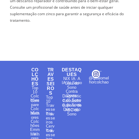
um descanso reparador e contribuindo para o bem-estar geral.
Consulte um profissional de saúde antes de iniciar qualquer
suplementação com zinco para garantir a segurança e eficácia do
tratamento.
CO
TR
DESTAQ
LC
AV
UES
@qualomel
HÕ
ES
NIX IA: A
horcolchao
IA do Sono
ES
SEI
Guia do
Sono
Top
RO
Contra
10
S
Dores
Colc
Diagnóstic
Top
hões
o do Sono
Com
Calculador
10
pare
a do Sono
Trav
Cupons de
Colc
esse
Desconto
ABC do
hões
Melh
iros
Trav
Sono
ores
esse
Colc
iros
hões
Cerv
Emm
ical
Trav
a
Melh
esse
ores
iros