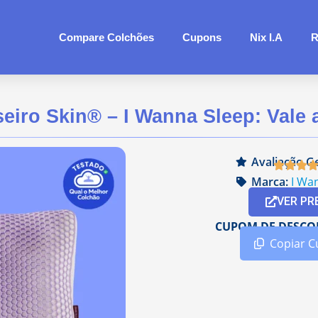
Compare Colchões
Cupons
Nix I.A
R
eiro Skin® – I Wanna Sleep: Vale
Avaliação Ge
Marca:
I Wa
VER PR
CUPOM DE DESCO
Copiar 