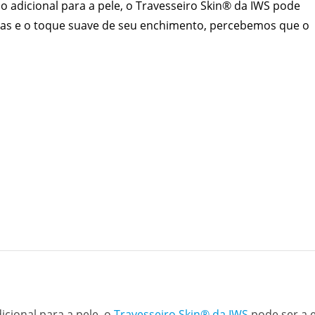
 adicional para a pele, o Travesseiro Skin® da IWS pode
oras e o toque suave de seu enchimento, percebemos que o
cional para a pele, o
Travesseiro Skin® da IWS
pode ser a e