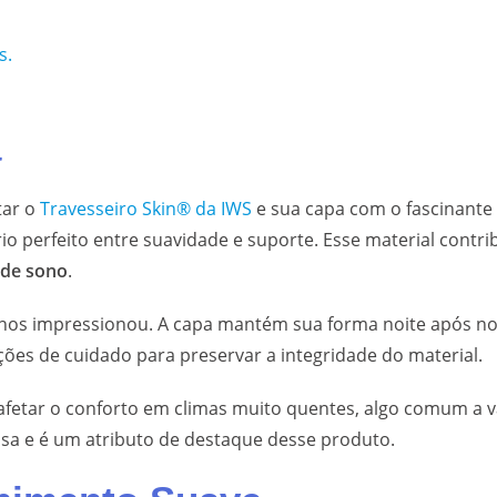
s.
a
tar o
Travesseiro Skin® da IWS
e sua capa com o fascinante
io perfeito entre suavidade e suporte. Esse material contr
 de sono
.
ly nos impressionou. A capa mantém sua forma noite após n
ruções de cuidado para preservar a integridade do material.
etar o conforto em climas muito quentes, algo comum a vá
a e é um atributo de destaque desse produto.