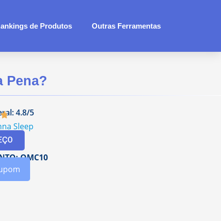
ankings de Produtos
Outras Ferramentas
 a Pena?
ral: 4.8/5
nna Sleep
EÇO
NTO: QMC10
Cupom