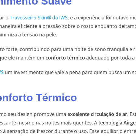
chimento Suave
ar o
Travesseiro Skin® da IWS
, e a experiência foi notavel
maneira eficiente a pressão sobre o rosto enquanto deitamo
minimiza a tensão na pele.
to forte, contribuindo para uma noite de sono tranquila e 
 que ele mantém um
conforto térmico
adequado por toda a n
WS
um investimento que vale a pena para quem busca um so
onforto Térmico
omo seu design promove uma
excelente circulação de ar
. E
rescante mesmo nas noites mais quentes. A
tecnologia Airge
 à sensação de frescor durante o uso. Esse equilíbrio entr