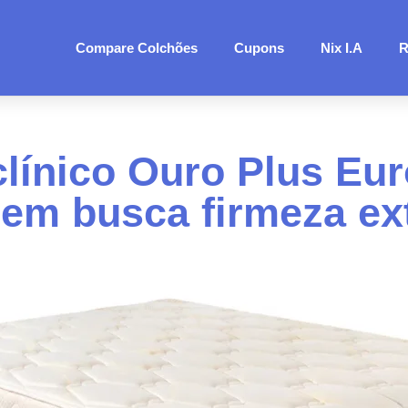
Compare Colchões
Cupons
Nix I.A
R
línico Ouro Plus Euro
em busca firmeza ex