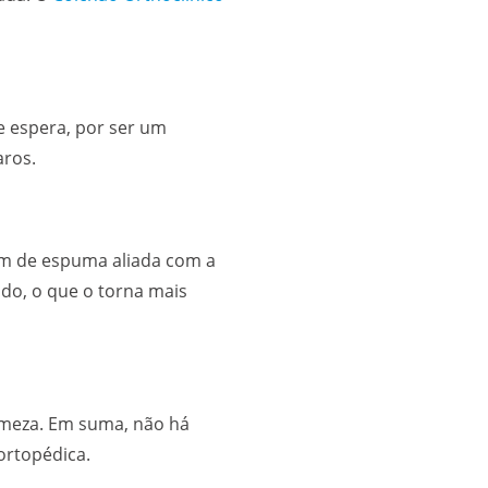
 espera, por ser um
aros.
7cm de espuma aliada com a
ado, o que o torna mais
rmeza. Em suma, não há
ortopédica.