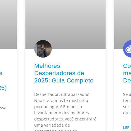
Melhores
Co
a
Despertadores de
me
2025: Guia Completo
De
25)
Despertador: ultrapassado?
Se 
Não é e vamos te mostrar o
têm 
porquê agora! Em nosso
ser
ssa
levantamento dos melhores
que
despertadores, você encontrará
uma variedade de
LER 