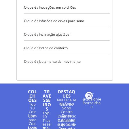
O que é : Inovações em colchões
O que é : Infusões de ervas para sono
O que é : Inclinação ajustável
O que é : Índice de conforto
O que é : Isolamento de movimento
COL
TR
DESTAQ
CH
AVE
UES
@qualome
ÕES
SSE
NIX IA: A IA
lhorcolcha
do Sono
Top
IRO
Guia do
o
10
Sono
S
Colc
Contra
Top
hões
Dores
Com
Diagnóstic
10
pare
o do Sono
Trav
Calculador
Colc
essei
a do Sono
Cupons de
hões
Melh
ros
Trav
Desconto
ABC do