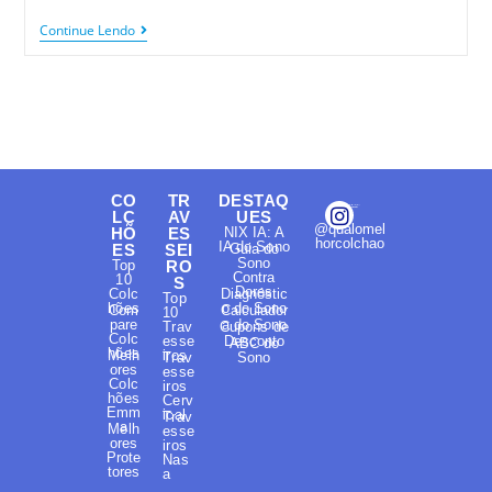
Continue Lendo
CO
TR
DESTAQ
LC
AV
UES
@qualomel
HÕ
ES
NIX IA: A
horcolchao
IA do Sono
ES
SEI
Guia do
Sono
Top
RO
Contra
10
S
Dores
Colc
Diagnóstic
Top
hões
o do Sono
Com
Calculador
10
pare
a do Sono
Trav
Cupons de
Colc
esse
Desconto
ABC do
hões
Melh
iros
Trav
Sono
ores
esse
Colc
iros
hões
Cerv
Emm
ical
Trav
a
Melh
esse
ores
iros
Prote
Nas
tores
a