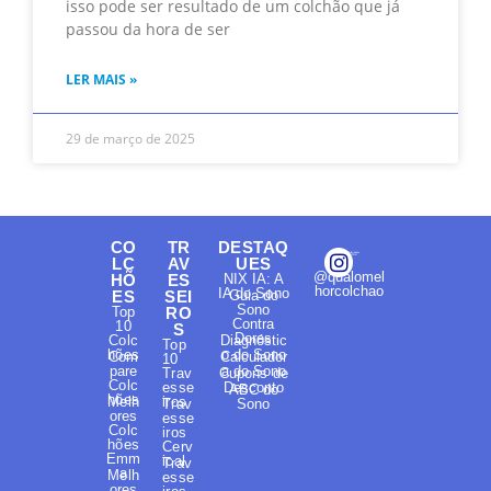
isso pode ser resultado de um colchão que já
passou da hora de ser
LER MAIS »
29 de março de 2025
CO
TR
DESTAQ
LC
AV
UES
@qualomel
HÕ
ES
NIX IA: A
horcolchao
IA do Sono
ES
SEI
Guia do
Sono
Top
RO
Contra
10
S
Dores
Colc
Diagnóstic
Top
hões
o do Sono
Com
Calculador
10
pare
a do Sono
Trav
Cupons de
Colc
esse
Desconto
ABC do
hões
Melh
iros
Trav
Sono
ores
esse
Colc
iros
hões
Cerv
Emm
ical
Trav
a
Melh
esse
ores