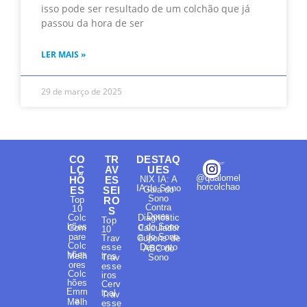
isso pode ser resultado de um colchão que já
passou da hora de ser
LER MAIS »
29 de março de 2025
CO
TR
DESTAQ
LC
AV
UES
@qualomel
HÕ
ES
NIX IA: A
horcolchao
IA do Sono
ES
SEI
Guia do
Sono
Top
RO
Contra
10
S
Dores
Colc
Diagnóstic
Top
hões
o do Sono
Com
Calculador
10
pare
a do Sono
Trav
Cupons de
Colc
esse
Desconto
ABC do
hões
Melh
iros
Trav
Sono
ores
esse
Colc
iros
hões
Cerv
Emm
ical
Trav
a
Melh
esse