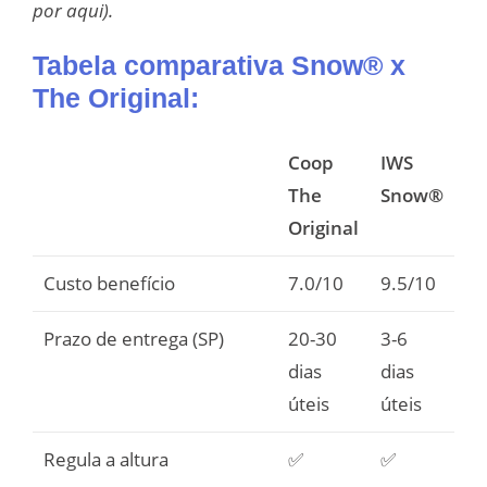
por aqui).
Tabela comparativa Snow® x
The Original:
Coop
IWS
The
Snow®
Original
Custo benefício
7.0/10
9.5/10
Prazo de entrega (SP)
20-30
3-6
dias
dias
úteis
úteis
Regula a altura
✅
✅