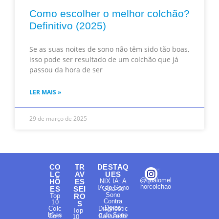
Como escolher o melhor colchão?
Definitivo (2025)
Se as suas noites de sono não têm sido tão boas,
isso pode ser resultado de um colchão que já
passou da hora de ser
LER MAIS »
29 de março de 2025
CO
TR
DESTAQ
LC
AV
UES
@qualomel
HÕ
ES
NIX IA: A
horcolchao
IA do Sono
ES
SEI
Guia do
Sono
Top
RO
Contra
10
S
Dores
Colc
Diagnóstic
Top
hões
o do Sono
Com
Calculador
10