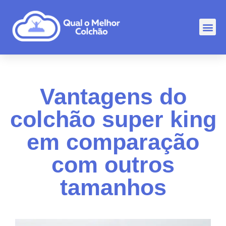
Comp
Rankin
Outr
Vantagens do
colchão super king
em comparação
com outros
tamanhos