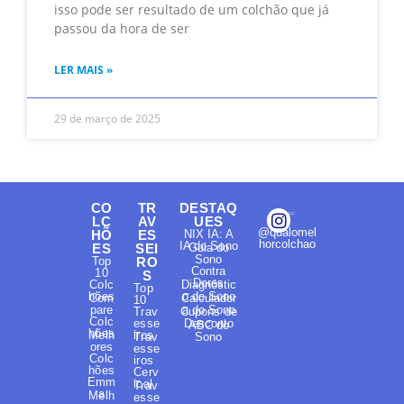
isso pode ser resultado de um colchão que já
passou da hora de ser
LER MAIS »
29 de março de 2025
CO
TR
DESTAQ
LC
AV
UES
@qualomel
HÕ
ES
NIX IA: A
horcolchao
IA do Sono
ES
SEI
Guia do
Sono
Top
RO
Contra
10
S
Dores
Colc
Diagnóstic
Top
hões
o do Sono
Com
Calculador
10
pare
a do Sono
Trav
Cupons de
Colc
esse
Desconto
ABC do
hões
Melh
iros
Trav
Sono
ores
esse
Colc
iros
hões
Cerv
Emm
ical
Trav
a
Melh
esse