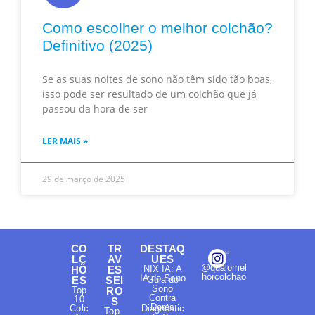
Como escolher o melhor colchão?
Definitivo (2025)
Se as suas noites de sono não têm sido tão boas,
isso pode ser resultado de um colchão que já
passou da hora de ser
LER MAIS »
29 de março de 2025
CO
TR
DESTAQ
LC
AV
UES
@qualomel
HÕ
ES
NIX IA: A
horcolchao
IA do Sono
ES
SEI
Guia do
Sono
Top
RO
Contra
10
S
Dores
Colc
Diagnóstic
Top