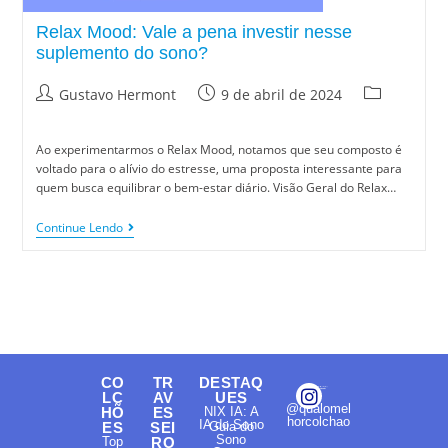
Relax Mood: Vale a pena investir nesse
suplemento do sono?
Gustavo Hermont
9 de abril de 2024
Ao experimentarmos o Relax Mood, notamos que seu composto é
voltado para o alívio do estresse, uma proposta interessante para
quem busca equilibrar o bem-estar diário. Visão Geral do Relax…
Continue Lendo
CO
TR
DESTAQ
LC
AV
UES
@qualomel
HÕ
ES
NIX IA: A
horcolchao
IA do Sono
ES
SEI
Guia do
Sono
Top
RO