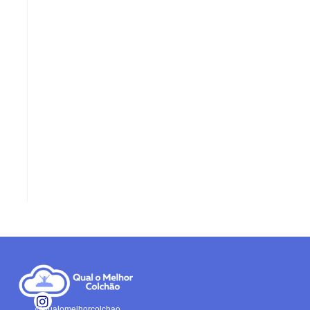
@qualomelhorcolchao