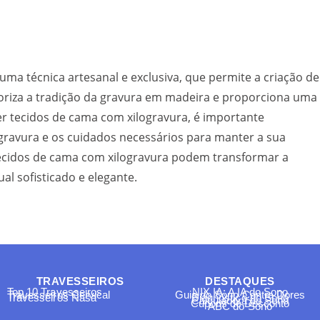
ma técnica artesanal e exclusiva, que permite a criação de
aloriza a tradição da gravura em madeira e proporciona uma
er tecidos de cama com xilogravura, é importante
 gravura e os cuidados necessários para manter a sua
ecidos de cama com xilogravura podem transformar a
l sofisticado e elegante.
TRAVESSEIROS
DESTAQUES
Top 10 Travesseiros
NIX IA: A IA do Sono
Travesseiros Cervical
Guia do Sono Contra Dores
Travesseiros Nasa
Diagnóstico do Sono
Calculadora do Sono
Cupons de Desconto
ABC do Sono