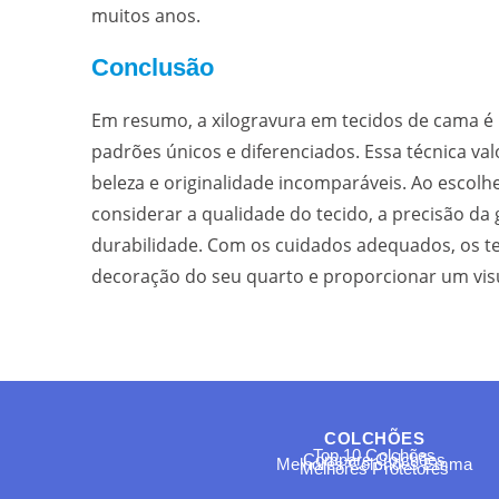
muitos anos.
Conclusão
Em resumo, a xilogravura em tecidos de cama é u
padrões únicos e diferenciados. Essa técnica v
beleza e originalidade incomparáveis. Ao escolh
considerar a qualidade do tecido, a precisão da
durabilidade. Com os cuidados adequados, os t
decoração do seu quarto e proporcionar um visua
COLCHÕES
Top 10 Colchões
Compare Colchões
Melhores Colchões Emma
Melhores Protetores