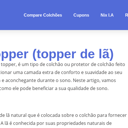
Compare Colchões
Cupons
Nix I.A
R
pper (topper de lã)
opper, é um tipo de colchão ou protetor de colchão feito
icionar uma camada extra de conforto e suavidade ao seu
e aconchegante durante o sono. Neste artigo, vamos
como ele pode beneficiar a sua qualidade de sono.
 lã natural que é colocada sobre o colchão para fornecer
 A lã é conhecida por suas propriedades naturais de