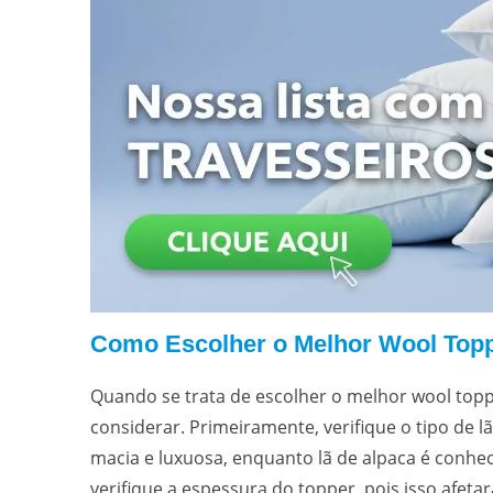
Como Escolher o Melhor Wool Top
Quando se trata de escolher o melhor wool topp
considerar. Primeiramente, verifique o tipo de lã
macia e luxuosa, enquanto lã de alpaca é conheci
verifique a espessura do topper, pois isso afeta