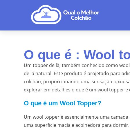
O que é : Wool to
Um topper de lã, também conhecido como wool t
de lã natural. Este produto é projetado para ad
colchão, proporcionando uma sensação luxuosa 
explorar em detalhes o que é um wool topper e 
O que é um Wool Topper?
Um wool topper é essencialmente uma camada de
uma superfície macia e acolhedora para dormir.