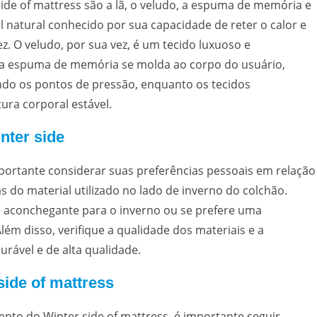
ide of mattress são a lã, o veludo, a espuma de memória e
l natural conhecido por sua capacidade de reter o calor e
. O veludo, por sua vez, é um tecido luxuoso e
Já a espuma de memória se molda ao corpo do usuário,
ndo os pontos de pressão, enquanto os tecidos
ra corporal estável.
ter side
portante considerar suas preferências pessoais em relação
s do material utilizado no lado de inverno do colchão.
e aconchegante para o inverno ou se prefere uma
Além disso, verifique a qualidade dos materiais e a
rável e de alta qualidade.
ide of mattress
nto do Winter side of mattress, é importante seguir