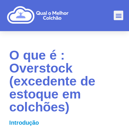
Comp
Rankin
Outr
O que é :
Overstock
(excedente de
estoque em
colchões)
Introdução