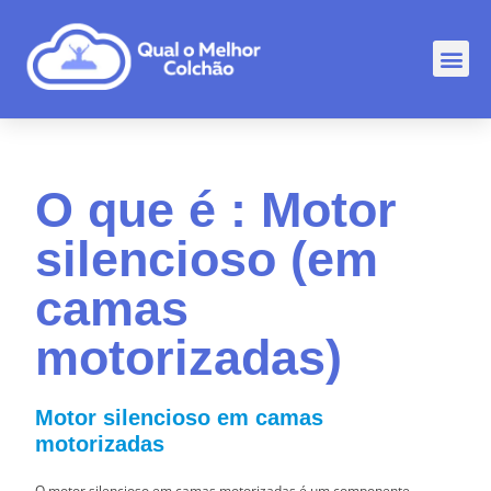
Comp
Rankin
Outr
O que é : Motor
silencioso (em
camas
motorizadas)
Motor silencioso em camas
motorizadas
O motor silencioso em camas motorizadas é um componente