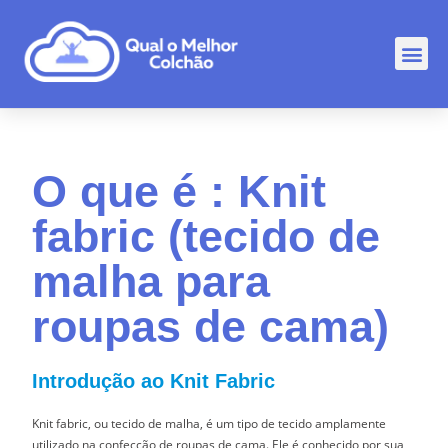
Comp
Rankin
Outr
O que é : Knit
fabric (tecido de
malha para
roupas de cama)
Introdução ao Knit Fabric
Knit fabric, ou tecido de malha, é um tipo de tecido amplamente
utilizado na confecção de roupas de cama. Ele é conhecido por sua