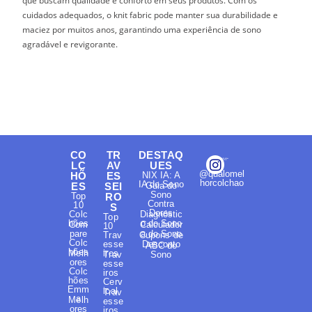
que buscam qualidade e conforto em seus produtos. Com os
cuidados adequados, o knit fabric pode manter sua durabilidade e
maciez por muitos anos, garantindo uma experiência de sono
agradável e revigorante.
CO
TR
DESTAQ
LC
AV
UES
@qualomel
HÕ
ES
NIX IA: A
horcolchao
IA do Sono
ES
SEI
Guia do
Sono
Top
RO
Contra
10
S
Dores
Colc
Diagnóstic
Top
hões
o do Sono
Com
Calculador
10
pare
a do Sono
Trav
Cupons de
Colc
esse
Desconto
ABC do
hões
Melh
iros
Trav
Sono
ores
esse
Colc
iros
hões
Cerv
Emm
ical
Trav
a
Melh
esse
ores
iros