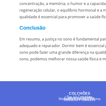
concentração, a memória, o humor e a capacidad
regeneração celular, o equilíbrio hormonal e 
qualidade é essencial para promover a saúde fís
Conclusão
Em resumo, a justiça no sono é fundamental pa
adequado e reparador. Dormir bem é essencial p
sono pode fazer uma grande diferença na qualida
sono, podemos melhorar nossa saúde física e men
COLCHÕES
Top 10 Colchões
Compare Colchões
Melhores Colchões Emma
Melhores Protetores