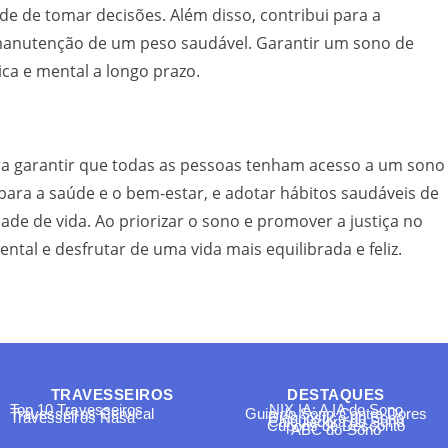
e de tomar decisões. Além disso, contribui para a
a manutenção de um peso saudável. Garantir um sono de
ica e mental a longo prazo.
ra garantir que todas as pessoas tenham acesso a um sono
ara a saúde e o bem-estar, e adotar hábitos saudáveis de
de de vida. Ao priorizar o sono e promover a justiça no
tal e desfrutar de uma vida mais equilibrada e feliz.
TRAVESSEIROS
DESTAQUES
Top 10 Travesseiros
NIX IA: A IA do Sono
Travesseiros Cervical
Guia do Sono Contra Dores
Travesseiros Nasa
Diagnóstico do Sono
Calculadora do Sono
Cupons de Desconto
ABC do Sono