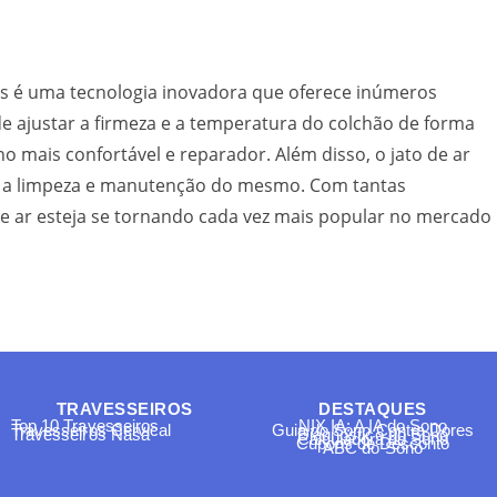
es é uma tecnologia inovadora que oferece inúmeros
e ajustar a firmeza e a temperatura do colchão de forma
 mais confortável e reparador. Além disso, o jato de ar
lita a limpeza e manutenção do mesmo. Com tantas
de ar esteja se tornando cada vez mais popular no mercado
TRAVESSEIROS
DESTAQUES
Top 10 Travesseiros
NIX IA: A IA do Sono
Travesseiros Cervical
Guia do Sono Contra Dores
Travesseiros Nasa
Diagnóstico do Sono
Calculadora do Sono
Cupons de Desconto
ABC do Sono