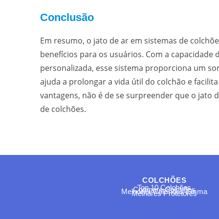
Conclusão
Em resumo, o jato de ar em sistemas de colchõ
benefícios para os usuários. Com a capacidade d
personalizada, esse sistema proporciona um sono
ajuda a prolongar a vida útil do colchão e faci
vantagens, não é de se surpreender que o jato 
de colchões.
COLCHÕES
Top 10 Colchões
Compare Colchões
Melhores Colchões Emma
Melhores Protetores