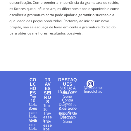
ou confecção. Compreender a importância da gramatura do tecido,
os fatores que a influenciam, os diferentes tipos disponíveis e como
escolher a gramatura certa pode ajudar a garantir o sucesso e a
qualidade das peças produzidas. Portanto, ao iniciar um novo
projeto, não se esqueça de levar em conta a gramatura do tecido
para obter os melhores resultados possíveis.
CO
TR
DESTAQ
LC
AV
UES
@qualomel
HÕ
ES
NIX IA: A
horcolchao
IA do Sono
ES
SEI
Guia do
Sono
Top
RO
Contra
10
S
Dores
Colc
Diagnóstic
Top
hões
o do Sono
Com
Calculador
10
pare
a do Sono
Trav
Cupons de
Colc
esse
Desconto
ABC do
hões
Melh
iros
Trav
Sono
ores
esse
Colc
iros