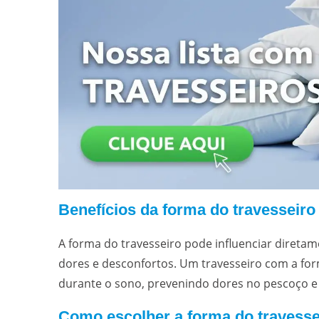
Benefícios da forma do travesseiro
A forma do travesseiro pode influenciar diretame
dores e desconfortos. Um travesseiro com a for
durante o sono, prevenindo dores no pescoço e 
Como escolher a forma do travessei