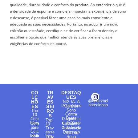
qualidade, durabilidade e conforto do produto. Ao entender o que é
a densidade da espuma e como ela impacta na experiência de sono
e descanso, é possível fazer uma escolha mais consciente e
adequada às suas necessidades. Portanto, ao adquirir um novo
colchão ou estofado, certifique-se de verificar a foam density e
escolher a opção que melhor atenda às suas preferências e
exigências de conforto e suporte.
CO
TR
DESTAQ
LC
AV
UES
@qualomel
HÕ
ES
NIX IA: A
horcolchao
IA do Sono
ES
SEI
Guia do
Sono
Top
RO
Contra
10
S
Dores
Colc
Diagnóstic
Top
hões
o do Sono
Com
Calculador
10
pare
a do Sono
Trav
Cupons de
Colc
esse
Desconto
ABC do
hões
Melh
iros
Trav
Sono