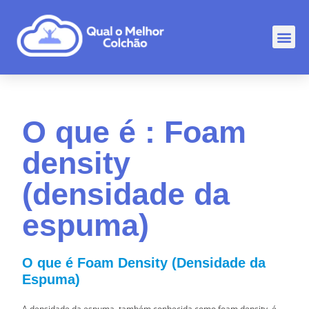
Comp
Rankin
Outr
O que é : Foam
density
(densidade da
espuma)
O que é Foam Density (Densidade da
Espuma)
A densidade da espuma, também conhecida como foam density, é