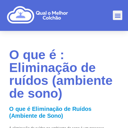
Comp
Rankin
Outr
O que é :
Eliminação de
ruídos (ambiente
de sono)
O que é Eliminação de Ruídos
(Ambiente de Sono)
A eliminação de ruídos no ambiente de sono é um processo