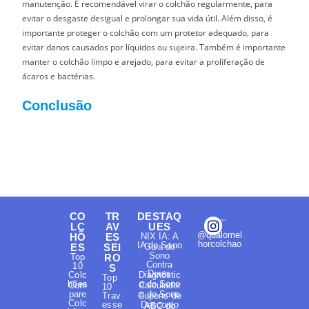
manutenção. É recomendável virar o colchão regularmente, para
evitar o desgaste desigual e prolongar sua vida útil. Além disso, é
importante proteger o colchão com um protetor adequado, para
evitar danos causados por líquidos ou sujeira. Também é importante
manter o colchão limpo e arejado, para evitar a proliferação de
ácaros e bactérias.
Conclusão
CO
TR
DESTAQ
LC
AV
UES
@qualomel
HÕ
ES
NIX IA: A
horcolchao
IA do Sono
ES
SEI
Guia do
Sono
Top
RO
Contra
10
S
Dores
Colc
Diagnóstic
Top
hões
o do Sono
Com
Calculador
10
pare
a do Sono
Trav
Cupons de
Colc
esse
Desconto
ABC do