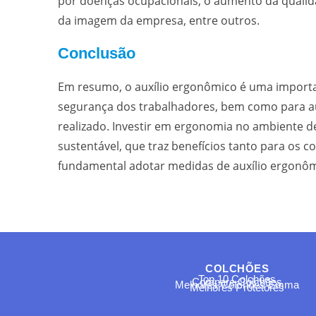
por doenças ocupacionais, o aumento da qualidad
da imagem da empresa, entre outros.
Conclusão
Em resumo, o auxílio ergonômico é uma importan
segurança dos trabalhadores, bem como para au
realizado. Investir em ergonomia no ambiente de
sustentável, que traz benefícios tanto para os 
fundamental adotar medidas de auxílio ergonô
COLCHÕES
Top 10 Colchões
Compare Colchões
Melhores Colchões Emma
Melhores Protetores