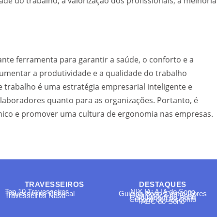
e do trabalho, a valorização dos profissionais, a melhoria
te ferramenta para garantir a saúde, o conforto e a
mentar a produtividade e a qualidade do trabalho
 trabalho é uma estratégia empresarial inteligente e
colaboradores quanto para as organizações. Portanto, é
mico e promover uma cultura de ergonomia nas empresas.
TRAVESSEIROS
DESTAQUES
Top 10 Travesseiros
NIX IA: A IA do Sono
Travesseiros Cervical
Guia do Sono Contra Dores
Travesseiros Nasa
Diagnóstico do Sono
Calculadora do Sono
Cupons de Desconto
ABC do Sono