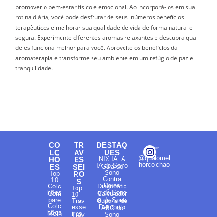
promover o bem-estar físico e emocional. Ao incorporá-los em sua
rotina diária, você pode desfrutar de seus inúmeros benefícios
terapêuticos e melhorar sua qualidade de vida de forma natural e
segura. Experimente diferentes aromas relaxantes e descubra qual
deles funciona melhor para você. Aproveite os benefícios da
aromaterapia e transforme seu ambiente em um refúgio de paz e
tranquilidade.
CO
TR
DESTAQ
LC
AV
UES
@qualomel
HÕ
ES
NIX IA: A
horcolchao
IA do Sono
ES
SEI
Guia do
Sono
Top
RO
Contra
10
S
Dores
Colc
Diagnóstic
Top
hões
o do Sono
Com
Calculador
10
pare
a do Sono
Trav
Cupons de
Colc
esse
Desconto
ABC do
hões
Melh
iros
Trav
Sono